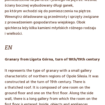
pomieszczenia na parterze i jednego na piętrze. Wzdłuż
ściany bocznej wybudowany długi ganek,
po którym wchodzi się do pomieszczenia na piętrze.
Wewnątrz składowane są przedmioty i sprzęty związane
z prowadzeniem gospodarstwa wiejskiego. Obok
spichlerza leży kilka kamieni młyńskich różnego rodzaju
i wielkości.
EN
Granary from Ligota Górna, turn of 18th/19th century
It represents the type of granary with a small gallery
characteristic of northern regions of Opole Silesia. It was
constructed at the turn of 19th century. There is
a thatched roof. It is composed of one room on the
ground floor and one on the first floor. Along the side
wall, there is a long gallery from which the room on the
first floor is entered. Inside, objects and appliances