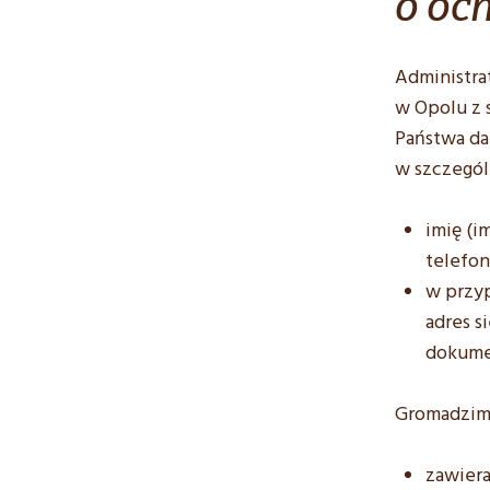
o oc
Administra
w Opolu z 
Państwa d
w szczegól
imię (i
telefon
w przy
adres 
dokume
Gromadzimy
zawiera