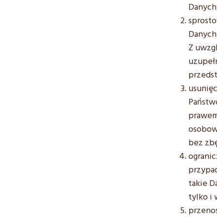
Danych
sprost
Danych 
Z uwzgl
uzupeł
przeds
usunięc
Państwo
prawem
osobow
bez zbę
ograni
przypa
takie D
tylko i
przeno