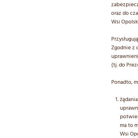
zabezpiecz
oraz do cz
Wsi Opolsk
Przysługuj
Zgodnie z 
uprawnieni
(tj. do Pr
Ponadto, m
żądania
uprawn
potwier
ma to m
Wsi Opo