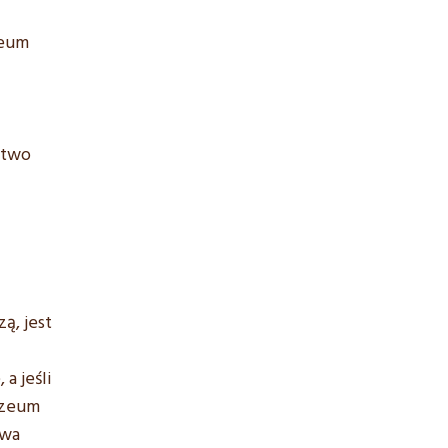
zeum
stwo
ą, jest
a jeśli
uzeum
twa