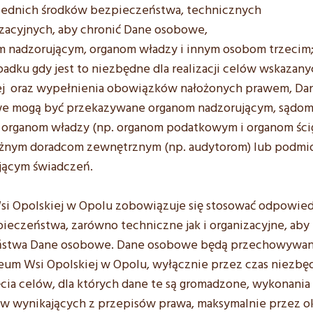
ednich środków bezpieczeństwa, technicznych
izacyjnych, aby chronić Dane osobowe,
m nadzorującym, organom władzy i innym osobom trzecim
adku gdy jest to niezbędne dla realizacji celów wskazany
j oraz wypełnienia obowiązków nałożonych prawem, Da
e mogą być przekazywane organom nadzorującym, sądo
 organom władzy (np. organom podatkowym i organom ścig
eżnym doradcom zewnętrznym (np. audytorom) lub podm
jącym świadczeń.
 Opolskiej w Opolu zobowiązuje się stosować odpowie
pieczeństwa, zarówno techniczne jak i organizacyjne, aby
aństwa Dane osobowe. Dane osobowe będą przechowywa
um Wsi Opolskiej w Opolu, wyłącznie przez czas niezbę
ęcia celów, dla których dane te są gromadzone, wykonania
 wynikających z przepisów prawa, maksymalnie przez o