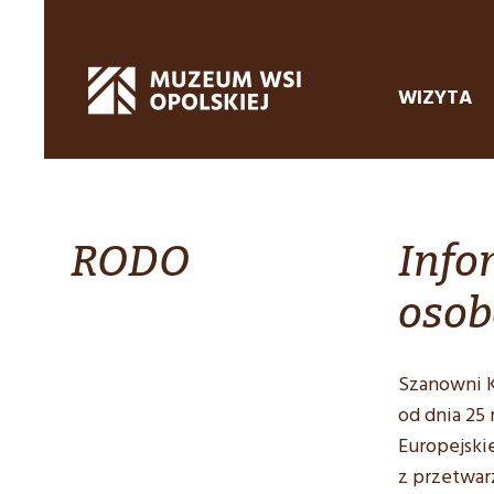
WIZYTA
RODO
Info
oso
Szanowni K
od dnia 25
Europejski
z przetwa