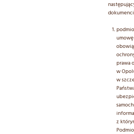
następując
dokumenci
podmio
umowę w
obowią
ochron
prawa o
w Opol
w szcz
Państw
ubezpi
samoch
informa
z który
Podmiot