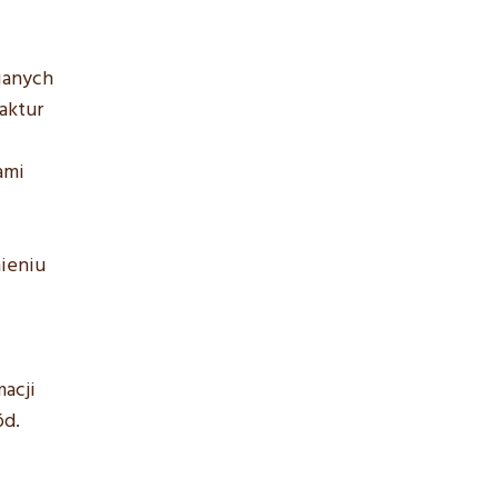
ianych
aktur
ami
ieniu
acji
ód.