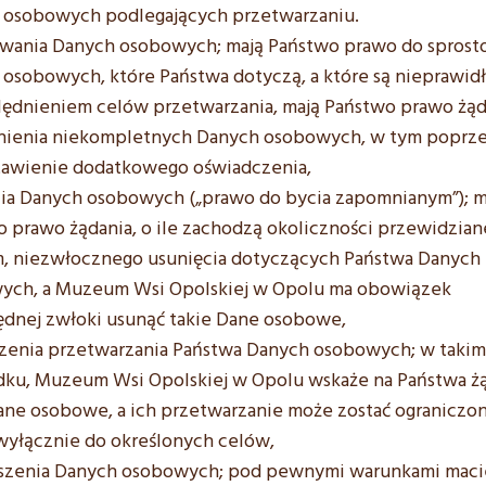
 osobowych podlegających przetwarzaniu.
owania Danych osobowych; mają Państwo prawo do sprost
osobowych, które Państwa dotyczą, a które są nieprawid
ędnieniem celów przetwarzania, mają Państwo prawo żąd
nienia niekompletnych Danych osobowych, w tym poprz
tawienie dodatkowego oświadczenia,
ia Danych osobowych („prawo do bycia zapomnianym”); m
 prawo żądania, o ile zachodzą okoliczności przewidzian
, niezwłocznego usunięcia dotyczących Państwa Danych
ych, a Muzeum Wsi Opolskiej w Opolu ma obowiązek
dnej zwłoki usunąć takie Dane osobowe,
czenia przetwarzania Państwa Danych osobowych; w takim
dku, Muzeum Wsi Opolskiej w Opolu wskaże na Państwa ż
ane osobowe, a ich przetwarzanie może zostać ograniczo
 wyłącznie do określonych celów,
szenia Danych osobowych; pod pewnymi warunkami maci