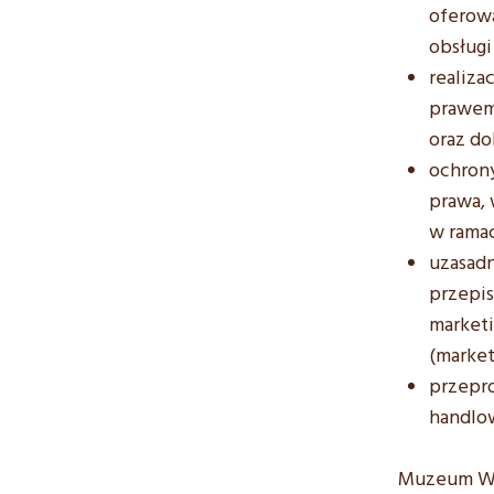
oferow
obsługi
realiz
prawem,
oraz do
ochron
prawa, 
w rama
uzasad
przepi
market
(market
przepro
handlo
Muzeum Ws