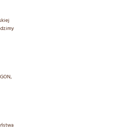
kiej
adzimy
EGON,
Państwa