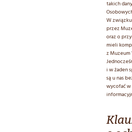
takich dan
Osobowych
W związku 
przez Muz
oraz o prz
mieli komp
z Muzeum W
Jednocześn
i w żaden 
są u nas b
wycofać w 
informacyj
Klau