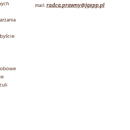
nych
mail:
radca.prawny@jgspp.pl
arzania
abyście
osobowe
ie
zuli