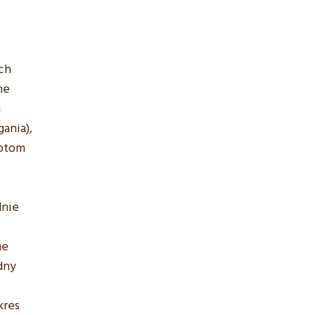
;
ch
ne
m
ania),
iotom
dnie
ne
dny
kres