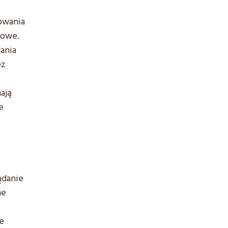
owania
łowe.
ania
ez
ają
e
ądanie
ne
e