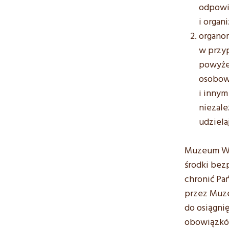
odpowi
i organ
organo
w przyp
powyże
osobow
i innym
niezal
udziela
Muzeum Wsi
środki bez
chronić P
przez Muze
do osiągni
obowiązków