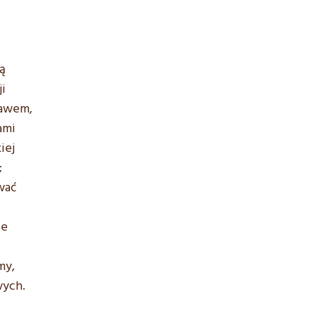
ą
ji
rawem,
ami
iej
;
wać
ie
my,
wych.