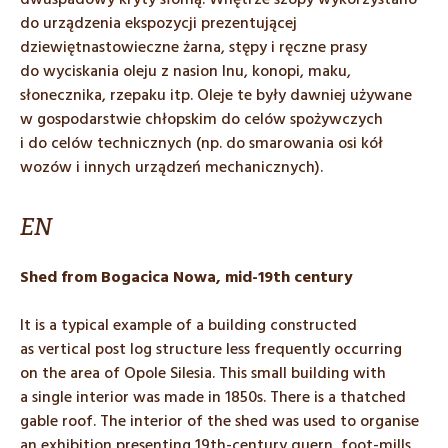
dwuspadowy kryty słomą. Wnętrze szopy wykorzystano
do urządzenia ekspozycji prezentującej
dziewiętnastowieczne żarna, stępy i ręczne prasy
do wyciskania oleju z nasion lnu, konopi, maku,
słonecznika, rzepaku itp. Oleje te były dawniej używane
w gospodarstwie chłopskim do celów spożywczych
i do celów technicznych (np. do smarowania osi kół
wozów i innych urządzeń mechanicznych).
EN
Shed from Bogacica Nowa, mid-19th century
It is a typical example of a building constructed
as vertical post log structure less frequently occurring
on the area of Opole Silesia. This small building with
a single interior was made in 1850s. There is a thatched
gable roof. The interior of the shed was used to organise
an exhibition presenting 19th-century quern, foot-mills