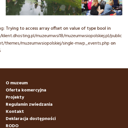
ng
: Trying to access array offset on value of type bool in
/klient.dhosting.pl/muzeumwsi18/muzeumwsiopolskiej.pl/public_
nt/themes/muzeumwsiopolskiej/single-mwp_events.php
on
5
O muzeum
Oferta komercyjna
Projekty
Regulamin zwiedzania
Kontakt
Deklaracja dostępności
RODO