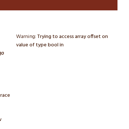
Warning
: Trying to access array offset on
value of type bool in
go
prace
w