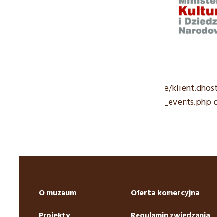
/home/klient.dhos
mwp_events.php
o
O muzeum
Oferta komercyjna
Projekty
Regulamin zwiedzania