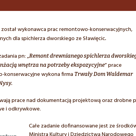
 został wykonawca prac remontowo-konserwacyjnych,
nych dla spichlerza dworskiego ze Sławięcic
.
adania pn: „
Remont drewnianego spichlerza dworskie
” prace
anżacją wnętrza na potrzeby ekspozycyjne
-konserwacyjne wykona firma
Trwały Dom Waldemar
Nysy.
wają prace nad dokumentacją projektową oraz drobne 
we i odkrywkowe.
Całe zadanie dofinansowane jest ze środkó
Ministra Kultury i Dziedzictwa Narodowego