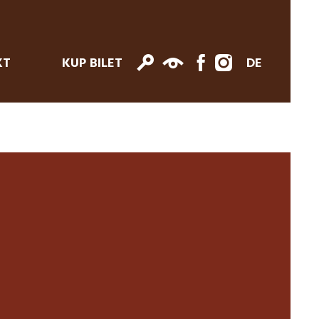
KT
KUP BILET
DE