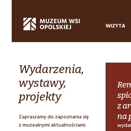
WIZYTA
Wydarzenia,
wystawy,
Rem
projekty
spi
z a
na 
Zapraszamy do zapoznania się
z muzealnymi aktualnościami.
wydar