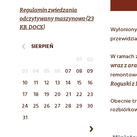
Regulamin zwiedzania
odczytywany maszynowo (23
KB, DOCX)
Wyłoniony
przewidzia
SIERPIEŃ
W ramach z
01
02
wraz z ar
03
04
05
06
07
08
09
remontowo
10
11
12
13
14
15
16
Roguski z 
17
18
19
20
21
22
23
Obecnie tr
24
25
26
27
28
29
30
rozbiórko
31