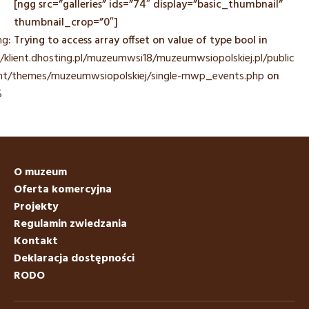
[ngg src=”galleries” ids=”74″ display=”basic_thumbnail”
thumbnail_crop=”0″]
ng
: Trying to access array offset on value of type bool in
/klient.dhosting.pl/muzeumwsi18/muzeumwsiopolskiej.pl/public_
nt/themes/muzeumwsiopolskiej/single-mwp_events.php
on
5
O muzeum
Oferta komercyjna
Projekty
Regulamin zwiedzania
Kontakt
Deklaracja dostępności
RODO