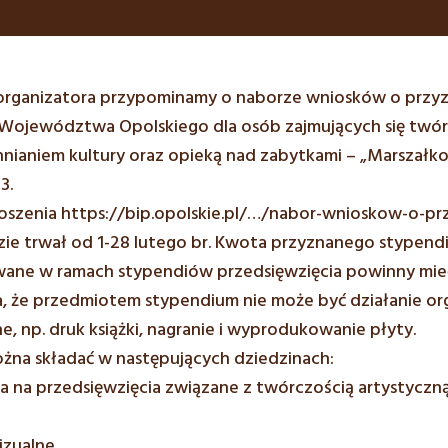
organizatora przypominamy o naborze wniosków o przy
Województwa Opolskiego dla osób zajmujących się twórc
ianiem kultury oraz opieką nad zabytkami – „Marszałko
3.
łoszenia
https://bip.opolskie.pl/…/nabor-wnioskow-o-pr
ie trwał od 1-28 lutego br. Kwota przyznanego stypend
owane w ramach stypendiów przedsięwzięcia powinny mie
, że przedmiotem stypendium nie może być działanie or
e, np. druk książki, nagranie i wyprodukowanie płyty.
żna składać w następujących dziedzinach:
ia na przedsięwzięcia związane z twórczością artystyczną
izualne,