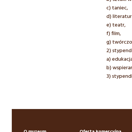
c) taniec,
d) literatur
e) teatr,
f) film,
g) twórczo
2) stypend
a) edukacja
b) wspiera
3) stypend
O muzeum
Oferta komercyjna