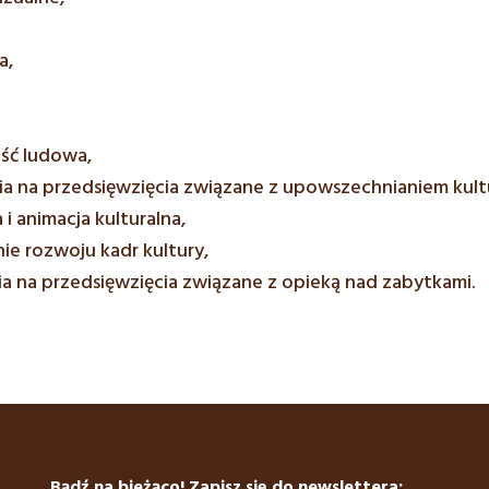
a,
ść ludowa,
ia na przedsięwzięcia związane z upowszechnianiem kult
 i animacja kulturalna,
nie rozwoju kadr kultury,
ia na przedsięwzięcia związane z opieką nad zabytkami.
Bądź na bieżąco! Zapisz się do newslettera: