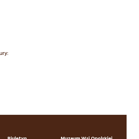
ury:
Biuletyn
Muzeum Wsi Opolskiej