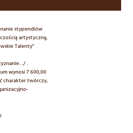
znanie stypendiów
zością artystyczną,
wskie Talenty”
zyznanie…/
.
ium wynosi 7 600,00
ć charakter twórczy,
ganizacyjno-
: