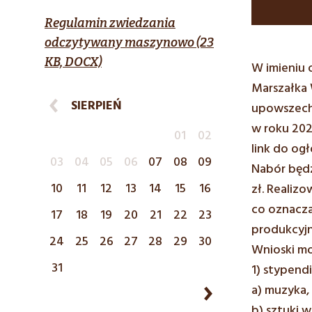
Regulamin zwiedzania
odczytywany maszynowo (23
KB, DOCX)
W imieniu 
Marszałka 
SIERPIEŃ
upowszechn
w roku 202
01
02
link do og
03
04
05
06
07
08
09
Nabór będz
10
11
12
13
14
15
16
zł. Realiz
co oznacza
17
18
19
20
21
22
23
produkcyjn
24
25
26
27
28
29
30
Wnioski mo
31
1) stypend
a) muzyka,
b) sztuki w