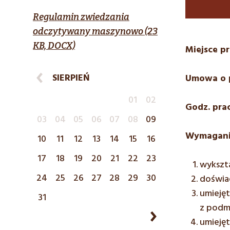
Regulamin zwiedzania
odczytywany maszynowo (23
KB, DOCX)
Miejsce p
SIERPIEŃ
Umowa o 
01
02
Godz. pra
03
04
05
06
07
08
09
Wymagani
10
11
12
13
14
15
16
17
18
19
20
21
22
23
wykszta
24
25
26
27
28
29
30
doświad
umieję
31
z podm
umieję