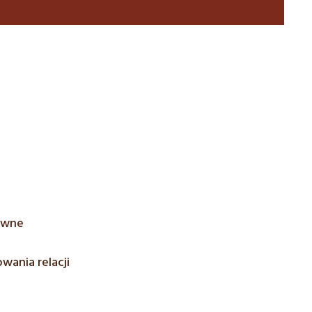
rewne
ania relacji