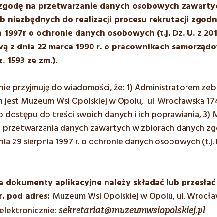
godę na przetwarzanie danych osobowych zawartyc
b niezbędnych do realizacji procesu rekrutacji zgodn
a 1997r o ochronie danych osobowych (t.j. Dz. U. z 2016
wą z dnia 22 marca 1990 r. o pracownikach samorządow
. 1593 ze zm.).
ie przyjmuję do wiadomości, że: 1) Administratorem ze
jest Muzeum Wsi Opolskiej w Opolu, ul. Wrocławska 174
dostępu do treści swoich danych i ich poprawiania, 3)
i przetwarzania danych zawartych w zbiorach danych zgo
ia 29 sierpnia 1997 r. o ochronie danych osobowych (t.j. Dz
dokumenty aplikacyjne należy składać lub przesłać 
r. pod adres:
Muzeum Wsi Opolskiej w Opolu, ul. Wrocła
 elektronicznie:
sekretariat@muzeumwsiopolskiej.pl