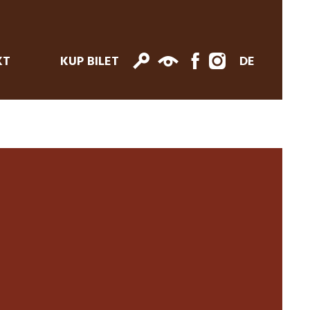
KT
KUP BILET
DE