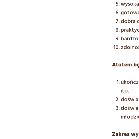
wysoka 
gotowo
dobra o
praktyc
bardzo 
zdolno
Atutem bę
ukończo
itp.
doświa
doświad
młodzi
Zakres wy