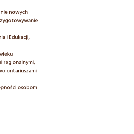
anie nowych
przygotowywanie
a i Edukacji,
 wieku
i regionalnymi,
wolontariuszami
tępności osobom