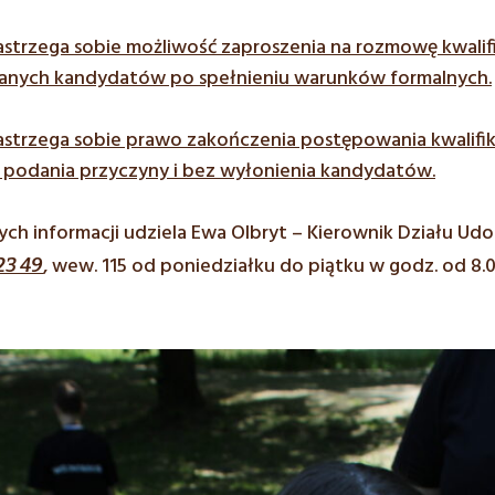
trzega sobie możliwość zaproszenia na rozmowę kwalif
ranych kandydatów po spełnieniu warunków formalnych.
trzega sobie prawo zakończenia postępowania kwalifi
z podania przyczyny i bez wyłonienia kandydatów.
h informacji udziela Ewa Olbryt – Kierownik Działu Udos
, wew. 115 od poniedziałku do piątku w godz. od 8.0
23 49