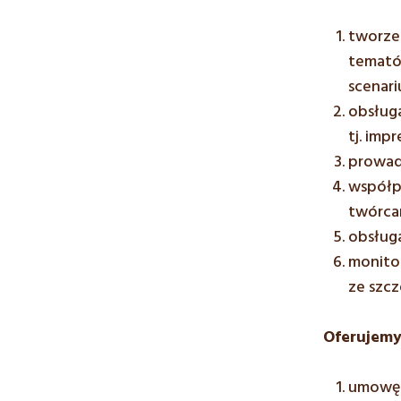
tworze
temató
scenari
obsługa
tj. imp
prowad
współp
twórcam
obsług
monito
ze szc
Oferujemy
umowę 