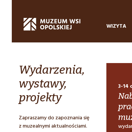
WIZYTA
Wydarzenia,
wystawy,
3-14 
projekty
Nab
pra
muz
Zapraszamy do zapoznania się
z muzealnymi aktualnościami.
wydar