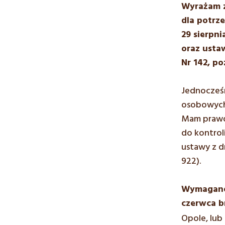
Wyrażam z
dla potrze
29 sierpni
oraz usta
Nr 142, poz
Jednocześn
osobowych 
Mam prawo 
do kontrol
ustawy z dn
922).
Wymagane 
czerwca b
Opole, lub