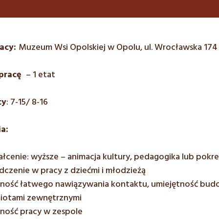
racy:
Muzeum Wsi Opolskiej w Opolu, ul. Wrocławska 174
pracę
– 1 etat
cy
: 7-15/ 8-16
a:
łcenie: wyższe – animacja kultury, pedagogika lub pok
czenie w pracy z dziećmi i młodzieżą
tność łatwego nawiązywania kontaktu, umiejętność budow
iotami zewnętrznymi
tność pracy w zespole