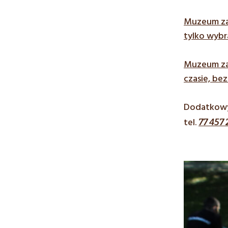
Muzeum zas
tylko wyb
Muzeum zas
czasie, be
Dodatkowyc
tel.
77 457 