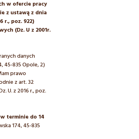
h w ofercie pracy
ie z ustawą z dnia
 r., poz. 922)
ych (Dz. U z 2001r.
branych danych
, 45-835 Opole, 2)
 Mam prawo
dnie z art. 32
. U. z 2016 r., poz.
w terminie do 14
wska 174, 45-835