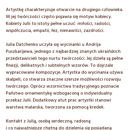
Artystkę charakteryzuje otwarcie na drugiego człowieka.
W jej twórczości często pojawia się motyw kobiecy.
Kobiety Julii to istoty pełne uczuć: miłości, radości,
współczucia, empatii, łez, nienawiści, zazdrości.
Julia Datchenko uczyła się wycinanki u Andrija
Puszkarijewa, jednego z najbardziej znanych ukraińskich
przedstawicieli tego nurtu twórczości. Jej dzieła są pełne
finezji, delikatnych i subtelnych wzorów. To dojrzale
wypracowane kompozycje. Artystka do wycinania używa
skalpeli, co stwarza znaczne szersze możliwości rozwoju
twórczego. Oprócz wzornictwa tradycyjnego poznacie
Państwo ornamentykę wzbogaconą o indywidualny
przekaz Julii. Dodatkowy atut prac artystki stanowi
warstwa malarska, tworzona za pomocą kredek.
Kontakt z Julią, osobą serdeczną, radosną
i co najważniejsze chętną do dzielenia się posiadaną