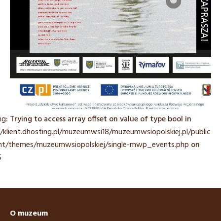
ng
: Trying to access array offset on value of type bool in
/klient.dhosting.pl/muzeumwsi18/muzeumwsiopolskiej.pl/public_
nt/themes/muzeumwsiopolskiej/single-mwp_events.php
on
5
O muzeum