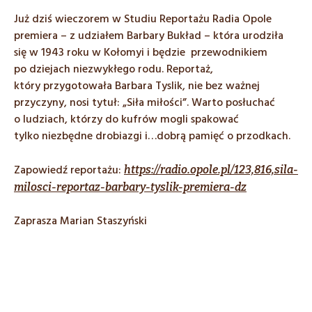
Już dziś wieczorem w Studiu Reportażu Radia Opole
premiera – z udziałem Barbary Bukład – która urodziła
się w 1943 roku w Kołomyi i będzie przewodnikiem
po dziejach niezwykłego rodu. Reportaż,
który przygotowała Barbara Tyslik, nie bez ważnej
przyczyny, nosi tytuł: „Siła miłości”. Warto posłuchać
o ludziach, którzy do kufrów mogli spakować
tylko niezbędne drobiazgi i…dobrą pamięć o przodkach.
Zapowiedź reportażu:
https://radio.opole.pl/123,816,sila-
milosci-reportaz-barbary-tyslik-premiera-dz
Zaprasza Marian Staszyński