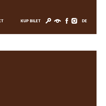
KT
KUP BILET
DE