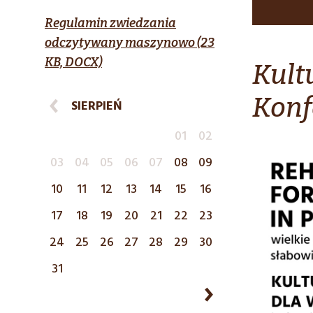
Regulamin zwiedzania
odczytywany maszynowo (23
KB, DOCX)
Kult
Konf
SIERPIEŃ
01
02
03
04
05
06
07
08
09
10
11
12
13
14
15
16
17
18
19
20
21
22
23
24
25
26
27
28
29
30
31