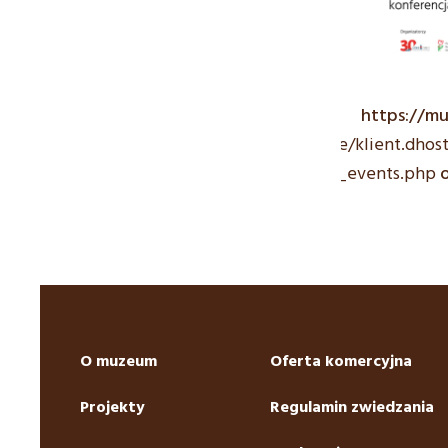
https://mu
/home/klient.dhos
mwp_events.php
o
O muzeum
Oferta komercyjna
Projekty
Regulamin zwiedzania