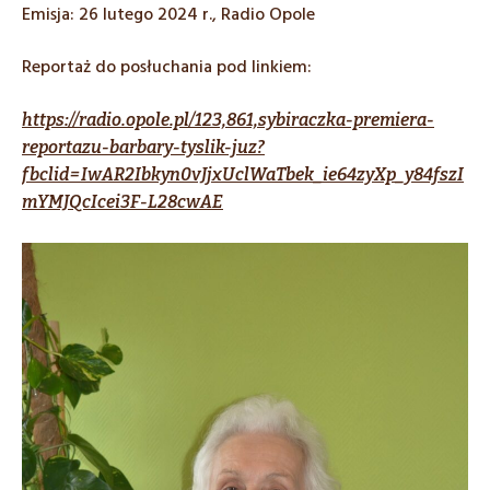
Emisja: 26 lutego 2024 r., Radio Opole
Reportaż do posłuchania pod linkiem:
https://radio.opole.pl/123,861,sybiraczka-premiera-
reportazu-barbary-tyslik-juz?
fbclid=IwAR2Ibkyn0vJjxUclWaTbek_ie64zyXp_y84fszI
mYMJQcIcei3F-L28cwAE