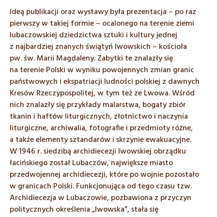
Ideą publikacji oraz wystawy była prezentacja – po raz
pierwszy w takiej formie – ocalonego na terenie ziemi
lubaczowskiej dziedzictwa sztuki i kultury jednej
z najbardziej znanych świątyń lwowskich – kościoła
pw. św. Marii Magdaleny. Zabytki te znalazły się
na terenie Polski w wyniku powojennych zmian granic
państwowych i ekspatriacji ludności polskiej z dawnych
Kresów Rzeczypospolitej, w tym też ze Lwowa. Wśród
nich znalazły się przykłady malarstwa, bogaty zbiór
tkanin i haftów liturgicznych, złotnictwo i naczynia
liturgiczne, archiwalia, fotografie i przedmioty różne,
a także elementy sztandarów i skrzynie ewakuacyjne.
W 1946 r. siedzibą archidiecezji lwowskiej obrządku
łacińskiego został Lubaczów, największe miasto
przedwojennej archidiecezji, które po wojnie pozostało
w granicach Polski. Funkcjonująca od tego czasu tzw.
Archidiecezja w Lubaczowie, pozbawiona z przyczyn
politycznych określenia „lwowska”, stała się