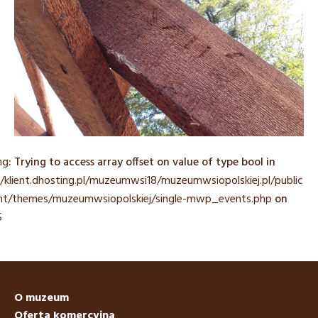
ng
: Trying to access array offset on value of type bool in
/klient.dhosting.pl/muzeumwsi18/muzeumwsiopolskiej.pl/public_
nt/themes/muzeumwsiopolskiej/single-mwp_events.php
on
5
O muzeum
Oferta komercyjna