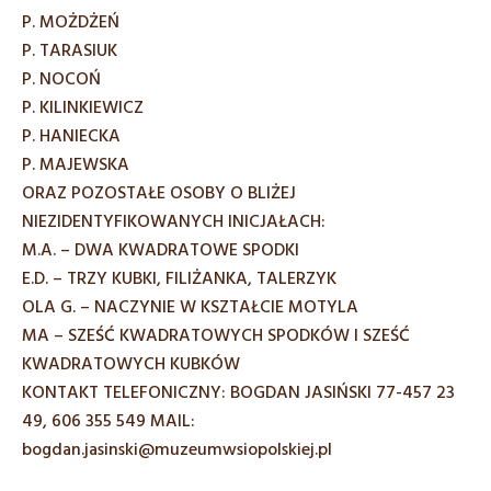
P. MOŻDŻEŃ
P. TARASIUK
P. NOCOŃ
P. KILINKIEWICZ
P. HANIECKA
P. MAJEWSKA
ORAZ POZOSTAŁE OSOBY O BLIŻEJ
NIEZIDENTYFIKOWANYCH INICJAŁACH:
M.A. – DWA KWADRATOWE SPODKI
E.D. – TRZY KUBKI, FILIŻANKA, TALERZYK
OLA G. – NACZYNIE W KSZTAŁCIE MOTYLA
MA – SZEŚĆ KWADRATOWYCH SPODKÓW I SZEŚĆ
KWADRATOWYCH KUBKÓW
KONTAKT TELEFONICZNY: BOGDAN JASIŃSKI
77-457 23
49
,
606 355 549
MAIL:
bogdan.jasinski@muzeumwsiopolskiej.pl