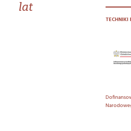
lat
TECHNIKI 
Dofinansow
Narodoweg