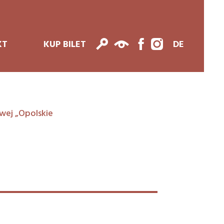
KT
KUP BILET
DE
wej „Opolskie