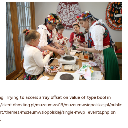
ng
: Trying to access array offset on value of type bool in
/klient.dhosting.pl/muzeumwsi18/muzeumwsiopolskiej.pl/public_
nt/themes/muzeumwsiopolskiej/single-mwp_events.php
on
5