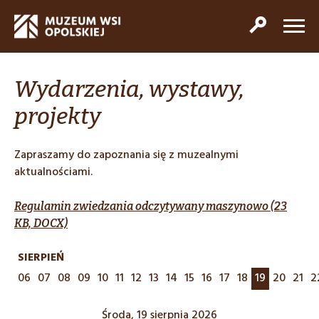
Wydarzenia, wystawy,
projekty
Zapraszamy do zapoznania się z muzealnymi
aktualnościami.
Regulamin zwiedzania odczytywany maszynowo (23
KB, DOCX)
SIERPIEŃ
06
07
08
09
10
11
12
13
14
15
16
17
18
19
20
21
2
Środa, 19 sierpnia 2026