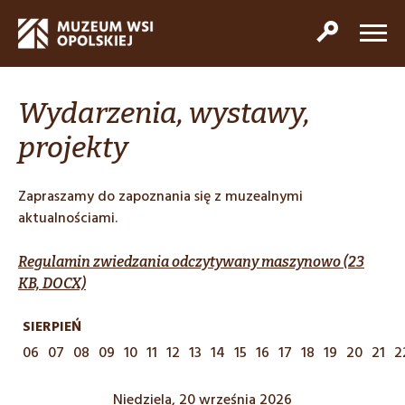
Wydarzenia, wystawy,
projekty
Zapraszamy do zapoznania się z muzealnymi
aktualnościami.
Regulamin zwiedzania odczytywany maszynowo (23
KB, DOCX)
SIERPIEŃ
06
07
08
09
10
11
12
13
14
15
16
17
18
19
20
21
2
Niedziela, 20 września 2026