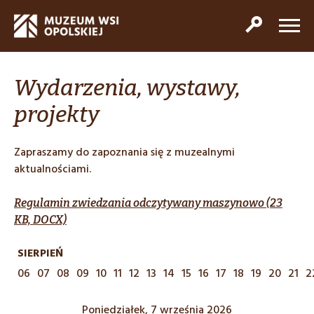
Wydarzenia, wystawy,
projekty
Zapraszamy do zapoznania się z muzealnymi
aktualnościami.
Regulamin zwiedzania odczytywany maszynowo (23
KB, DOCX)
SIERPIEŃ
06
07
08
09
10
11
12
13
14
15
16
17
18
19
20
21
2
Poniedziałek, 7 września 2026