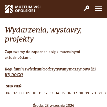
Wydarzenia, wystawy,
projekty
Zapraszamy do zapoznania się z muzealnymi
aktualnościami.
Regulamin zwiedzania odczytywany maszynowo (23
KB, DOCX)
SIERPIEŃ
06
07
08
09
10
11
12
13
14
15
16
17
18
19
20
21
2
Środa, 23 września 2026