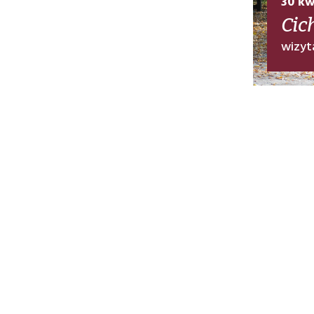
30 kw
Cic
wizyt