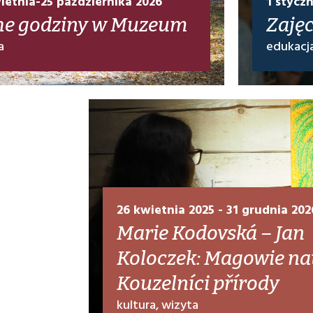
ietnia-25 października 2026
1 stycz
he godziny w Muzeum
Zaję
a
edukacj
26 kwietnia 2025 - 31 grudnia 202
Marie Kodovská – Jan
Koloczek: Magowie nat
Kouzelníci přírody
kultura, wizyta