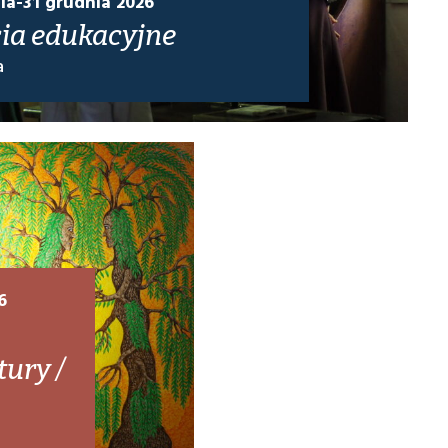
nia-31 grudnia 2026
cia edukacyjne
a
6
ury /