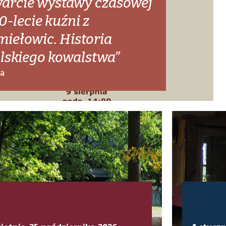
arcie wystawy czasowej
0-lecie kuźni z
miełowic. Historia
lskiego kowalstwa”
ra