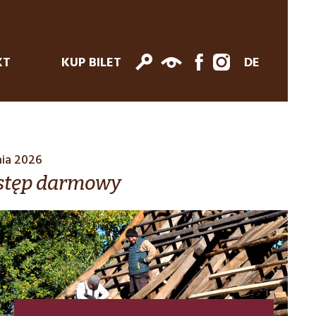
KT
KUP BILET
DE
nia 2026
wstęp darmowy