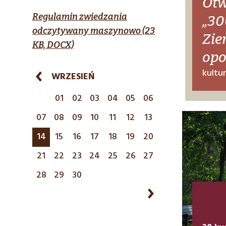
Otw
Regulamin zwiedzania
„30
odczytywany maszynowo (23
Zie
KB, DOCX)
opo
kultu
WRZESIEŃ
01
02
03
04
05
06
07
08
09
10
11
12
13
14
15
16
17
18
19
20
21
22
23
24
25
26
27
28
29
30