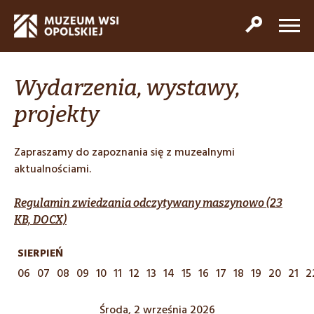
Wydarzenia, wystawy,
projekty
Zapraszamy do zapoznania się z muzealnymi
aktualnościami.
Regulamin zwiedzania odczytywany maszynowo (23
KB, DOCX)
SIERPIEŃ
06
07
08
09
10
11
12
13
14
15
16
17
18
19
20
21
2
Środa, 2 września 2026