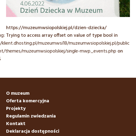
https://muzeumwsiopolskiej.pl/dzien-dziecka/
ng
: Trying to access array offset on value of type bool in
/klient.dhosting.pl/muzeumwsi18/muzeumwsiopolskiej.pl/public_
nt/themes/muzeumwsiopolskiej/single-mwp_events.php
on
5
O muzeum
Oferta komercyjna
Projekty
Regulamin zwiedzania
Kontakt
Deklaracja dostępności